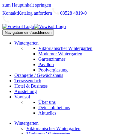
zum Hauptinhalt springen
Kontakt
Katalog anfordern
03528 4819-0
Navigation ein-/ausblenden
Wintergarten
Viktorianischer Wintergarten
Moderner Wintergarten
Gartenzimmer
Pavillon
Poolverglasung
Orangerie / Gewächshaus
Terrassendach
Hotel & Business
Ausstellung
Vowisol
Über uns
Dein Job bei uns
Aktuelles
Wintergarten
Viktorianischer Wintergarten
Moderner Wintergarten