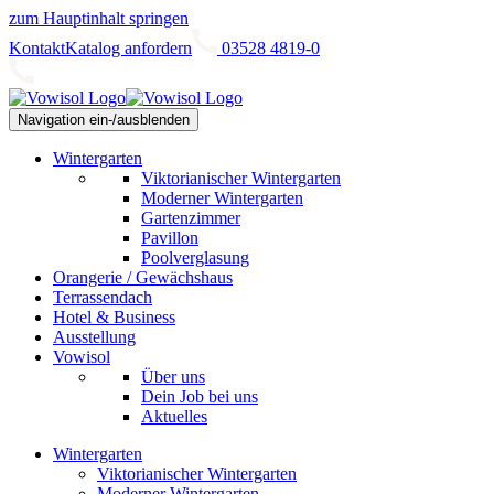
zum Hauptinhalt springen
Kontakt
Katalog anfordern
03528 4819-0
Navigation ein-/ausblenden
Wintergarten
Viktorianischer Wintergarten
Moderner Wintergarten
Gartenzimmer
Pavillon
Poolverglasung
Orangerie / Gewächshaus
Terrassendach
Hotel & Business
Ausstellung
Vowisol
Über uns
Dein Job bei uns
Aktuelles
Wintergarten
Viktorianischer Wintergarten
Moderner Wintergarten